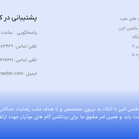
پشتیبانی در 
 های مفید
ماشین البرز
پاسخگویی : ساعت 9 الی 19
گاه
 با
تلفن تماس: 09125883469
ه ما
تلفن تماس: 02634725221
ایمیل: Info@behfarmashin.com
اطلس البرز با اتکاء به نیروی متخصص و با هدف جلب رضایت حداکثری
 یابد و همین امر مشوق ما برای برداشتن گام های موثرتر جهت ارتق