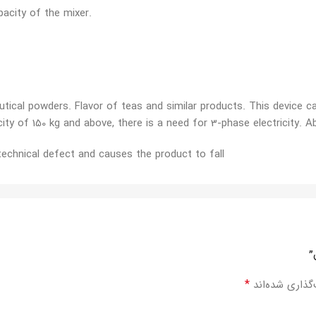
pacity of the mixer.
cal powders. Flavor of teas and similar products. This device can
ty of 150 kg and above, there is a need for 3-phase electricity. Ab
 technical defect and causes the product to fall
”
*
گذاری شده‌اند