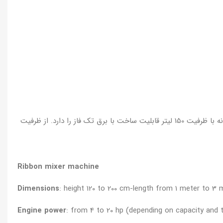
مخصوص همگن‌سازی انواع پودر مواد غذایی و شیمیایی و دارویی. طعم‌دهنده انواع چای و محصولات مشابه. این دستگاه تنها در نمونه با ظرفیت 150 لیتر قابلیت ساخت با برق تک فاز را دارد. از ظرفیت
Ribbon mixer machine
Dimensions
: height 120 to 200 cm-length from 1 meter to 3 
Engine power
: from 4 to 20 hp (depending on capacity and t