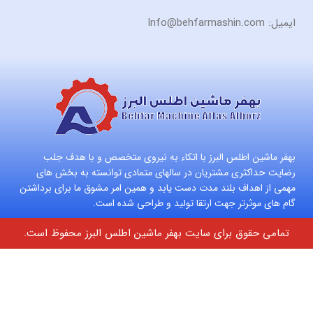
ایمیل: Info@behfarmashin.com
بهفر ماشین اطلس البرز با اتکاء به نیروی متخصص و با هدف جلب
رضایت حداکثری مشتریان در سالهای متمادی توانسته به بخش های
مهمی از اهداف بلند مدت دست یابد و همین امر مشوق ما برای برداشتن
گام های موثرتر جهت ارتقا تولید و طراحی شده است.
تمامی حقوق برای سایت بهفر ماشین اطلس البرز محفوظ است.