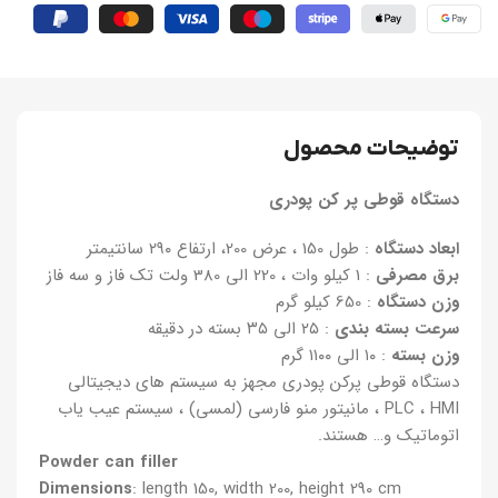
توضیحات محصول
دستگاه قوطی پر کن پودری
ابعاد دستگاه
: طول 150 ، عرض 200، ارتفاع ۲۹۰ سانتیمتر
برق مصرفی
: 1 کیلو وات ، 220 الی 380 ولت تک فاز و سه فاز
وزن دستگاه
: 650 کیلو گرم
سرعت بسته بندی
: ۲۵ الی ۳۵ بسته در دقیقه
وزن بسته
: ۱۰ الی ۱۱۰۰ گرم
دستگاه قوطی پرکن پودری مجهز به سیستم های دیجیتالی
PLC ، HMI ، مانیتور منو فارسی (لمسی) ، سیستم عیب یاب
اتوماتیک و… هستند.
Powder can filler
Dimensions
: length 150, width 200, height 290 cm