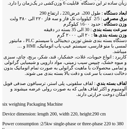
زبان ساده تر این دستگاه قابلیت 6 وزن‌کشی در یک‌زمان را دارد.
ابعاد دستگاه
: طول 200، عرض220 ، ارتفاع 290
برق مصرفی
: 2/5 کیلووات تک فاز و سه فاز ۲۲۰ الی ۳۸۰ ولت
وزن دستگاه
: حدود ۱6۰۰ کیلوگرم
سرعت بسته بندی
: 30 الی 35 بسته در دقیقه
وزن بسته بندی ها
: ۲۰ الی ۲۰۰۰ گرم
دستگاه بسته بندی شش توزین دیجیتالی با سیستم PLC ، مانیتور
لمسی با منو فارسی، سیستم عیب یاب اتوماتیک، HMI و …
میباشد.
کاربرد : انواع حبوبات، غلات، خشکبار، قند، شکر، برنج، چای، سبزی
و میوه خشک، چیپس سیب زمینی، مواد دارویی و شیمیایی گرانولی
و تمامی محصولات با ماهیت گرانولی به صورت تمام اتوماتیک بدون
دخالت دست با سرعت و دقت بالا بسته بندی می شوند.
لفاف بسته بندي
: لفاف سلفونی، پلی استر، ترسبافون صدفی فویل
آلومنیوم و اکثر لفاف هایی که به صورت رولی عرضه میشوند و
امکان دوخت حرارتی دارند.
six weighing Packaging Machine
Device dimension: length 200, width 220, height:290 cm
Power consumption :2/5kw single-phase or three-phase 220 to 380
v