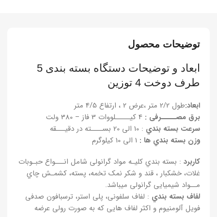
توضیحات محصول
ابعاد و توضیحات دستگاه بسته بندی 5
طرف دوخت 4 توزین
ابعاد:
طول 2/2 متر ،عرض 2 ، ارتفاع 4/5 متر
برق مصـــــرفی :
4 کیـــــلووات 3 فاز – 380 ولت
سرعت بسته بندي
: 10 الی 20 بســــته در دقیـــقه
وزن بسته بندي ها :
1 الی 10 کیلوگرم
کاربرد
: بسته بندي کلیـه مواد گرانولی شامل انـــواع حبـوبات
غلات، خشکبار ، قند و شکر نمک تخمه، پسته، کشمـش چاي
مــواد شیمیایی گرانولی میباشد.
لفاف بسته بندي
: لفاف سلفونی، پلی استر، ترسبافون صدفی
فویل آلومنیوم و اکثر لفاف هایی که به صورت رولی عرضه