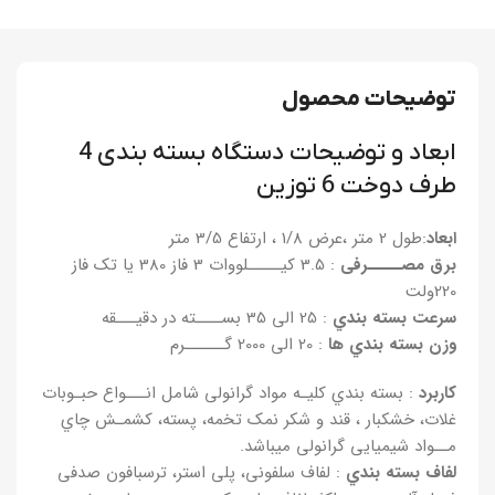
توضیحات محصول
ابعاد و توضیحات دستگاه بسته بندی 4
طرف دوخت 6 توزین
ابعاد
:طول 2 متر ،عرض 1/8 ، ارتفاع 3/5 متر
برق مصـــــرفی
: 3.5 کیـــــلووات 3 فاز 380 یا تک فاز
220ولت
سرعت بسته بندي
: 25 الی 35 بســــته در دقیـــقه
وزن بسته بندي ها
: 20 الی 2000 گــــــرم
کاربرد
: بسته بندي کلیـه مواد گرانولی شامل انـــواع حبـوبات
غلات، خشکبار ، قند و شکر نمک تخمه، پسته، کشمـش چاي
مــواد شیمیایی گرانولی میباشد.
لفاف بسته بندي
: لفاف سلفونی، پلی استر، ترسبافون صدفی