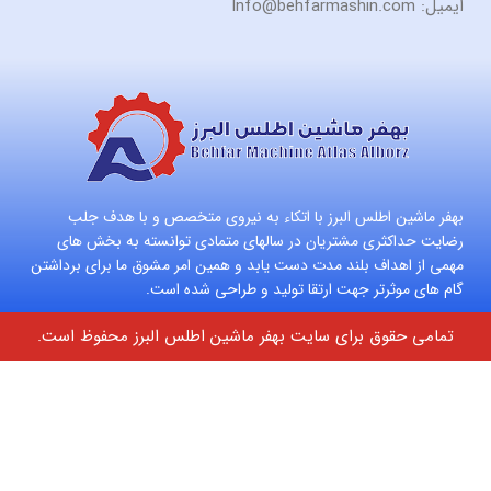
ایمیل: Info@behfarmashin.com
بهفر ماشین اطلس البرز با اتکاء به نیروی متخصص و با هدف جلب
رضایت حداکثری مشتریان در سالهای متمادی توانسته به بخش های
مهمی از اهداف بلند مدت دست یابد و همین امر مشوق ما برای برداشتن
گام های موثرتر جهت ارتقا تولید و طراحی شده است.
تمامی حقوق برای سایت بهفر ماشین اطلس البرز محفوظ است.